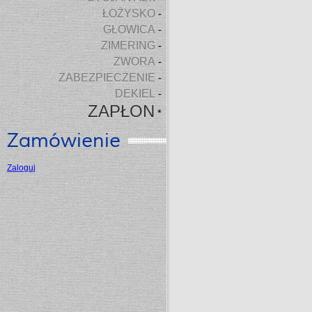
ŁOŻYSKO
-
GŁOWICA
-
ZIMERING
-
ZWORA
-
ZABEZPIECZENIE
-
DEKIEL
-
ZAPŁON
*
Zamówienie
Zaloguj