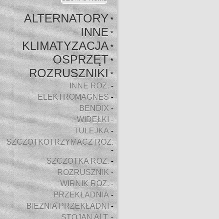
ALTERNATORY
*
INNE
*
KLIMATYZACJA
*
OSPRZĘT
*
ROZRUSZNIKI
*
INNE ROZ.
-
ELEKTROMAGNES
-
BENDIX
-
WIDEŁKI
-
TULEJKA
-
SZCZOTKOTRZYMACZ ROZ.
-
SZCZOTKA ROZ.
-
ROZRUSZNIK
-
WIRNIK ROZ.
-
PRZEKŁADNIA
-
BIEŻNIA PRZEKŁADNI
-
STOJAN ALT.
-