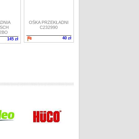
DNIA
OŚKA PRZEKŁADNI
SCH
C232990
2BO
40 zł
145 zł