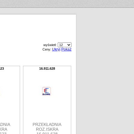
wyświetl:
Ukryj
Pokaż
Ceny:
623
16.911.628
DNIA
PRZEKŁADNIA
KRA
ROZ.ISKRA