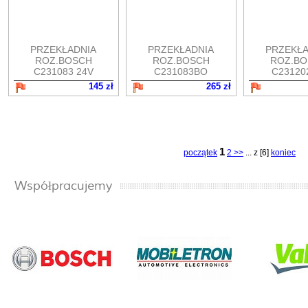
PRZEKŁADNIA
PRZEKŁADNIA
PRZEKŁA
ROZ.BOSCH
ROZ.BOSCH
ROZ.BO
C231083 24V
C231083BO
C23120
145 zł
265 zł
1
początek
2 >>
... z [6]
koniec
Współpracujemy