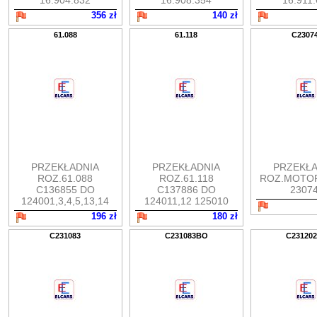
16.904.832
16.908.354
16.911
356 zł
140 zł
61.088
61.118
C2307
PRZEKŁADNIA
PRZEKŁADNIA
PRZEKŁA
ROZ.61.088
ROZ.61.118
ROZ.MOTO
C136855 DO
C137886 DO
2307
124001,3,4,5,13,14
124011,12 125010
196 zł
180 zł
C231083
C231083BO
C23120