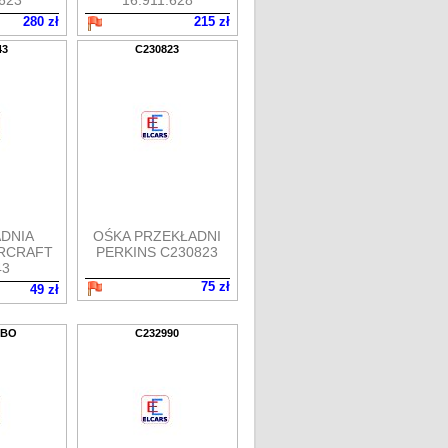
.623
16.911.628
280 zł
215 zł
43
C230823
DNIA
OŚKA PRZEKŁADNI
RCRAFT
PERKINS C230823
43
75 zł
49 zł
2BO
C232990