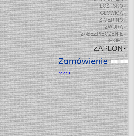
ŁOŻYSKO
-
GŁOWICA
-
ZIMERING
-
ZWORA
-
ZABEZPIECZENIE
-
DEKIEL
-
ZAPŁON
*
Zamówienie
Zaloguj