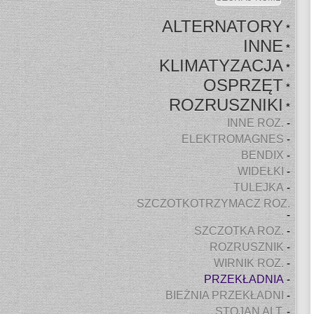
ALTERNATORY
*
INNE
*
KLIMATYZACJA
*
OSPRZĘT
*
ROZRUSZNIKI
*
INNE ROZ.
-
ELEKTROMAGNES
-
BENDIX
-
WIDEŁKI
-
TULEJKA
-
SZCZOTKOTRZYMACZ ROZ.
-
SZCZOTKA ROZ.
-
ROZRUSZNIK
-
WIRNIK ROZ.
-
PRZEKŁADNIA
-
BIEŻNIA PRZEKŁADNI
-
STOJAN ALT.
-