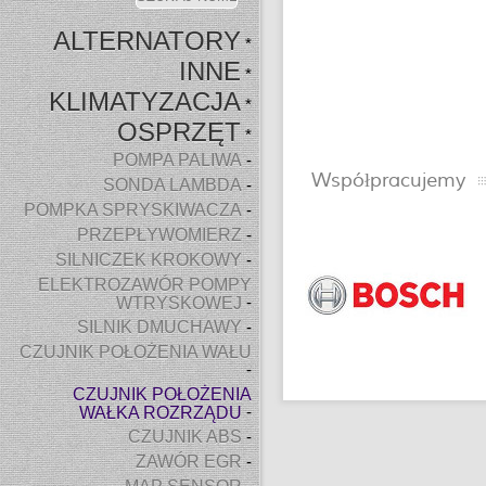
ALTERNATORY
*
INNE
*
KLIMATYZACJA
*
OSPRZĘT
*
POMPA PALIWA
-
Współpracujemy
SONDA LAMBDA
-
POMPKA SPRYSKIWACZA
-
PRZEPŁYWOMIERZ
-
SILNICZEK KROKOWY
-
ELEKTROZAWÓR POMPY
WTRYSKOWEJ
-
SILNIK DMUCHAWY
-
CZUJNIK POŁOŻENIA WAŁU
-
CZUJNIK POŁOŻENIA
WAŁKA ROZRZĄDU
-
CZUJNIK ABS
-
ZAWÓR EGR
-