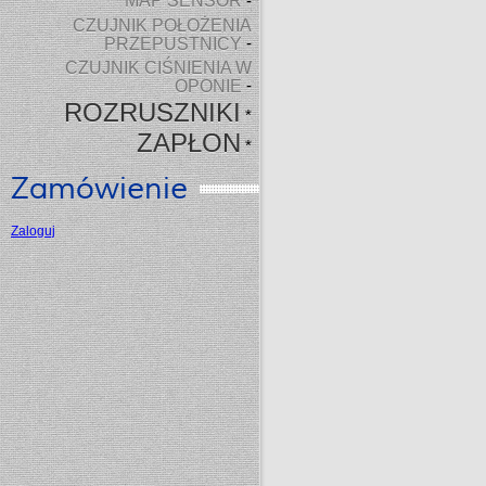
MAP SENSOR
-
CZUJNIK POŁOŻENIA
PRZEPUSTNICY
-
CZUJNIK CIŚNIENIA W
OPONIE
-
ROZRUSZNIKI
*
ZAPŁON
*
Zamówienie
Zaloguj