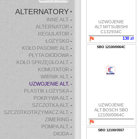
ALTERNATORY
*
INNE ALT.
-
UZWOJENIE
ALTERNATOR
ALT.MITSUBISHI
-
C132934C
REGULATOR
-
130 zł
ŁOŻYSKO
-
SBO 12100/0064C
KOŁO PASOWE ALT.
-
PŁYTA DIODOWA
-
KOŁO SPRZĘGŁO ALT.
-
KOMUTATOR
-
WIRNIK ALT.
-
UZWOJENIE ALT.
-
PLASTIK ŁOŻYSKA
-
POKRYWA ALT.
-
UZWOJENIE
SZCZOTKA ALT.
-
ALT.BOSCH SBO
SZCZOTKOTRZYMACZ ALT.
-
12100/0064C
ZIMERING
-
POMPA ALT.
-
SBO 12100/3557
DIODA
-