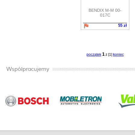
BENDIX M-M 00-
017C
55 zł
1
początek
z [1]
koniec
Współpracujemy