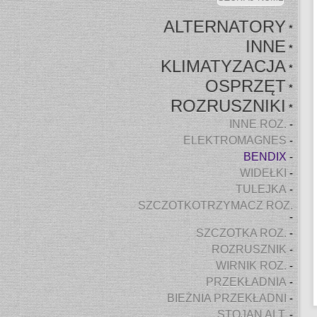
ALTERNATORY
*
INNE
*
KLIMATYZACJA
*
OSPRZĘT
*
ROZRUSZNIKI
*
INNE ROZ.
-
ELEKTROMAGNES
-
BENDIX
-
WIDEŁKI
-
TULEJKA
-
SZCZOTKOTRZYMACZ ROZ.
-
SZCZOTKA ROZ.
-
ROZRUSZNIK
-
WIRNIK ROZ.
-
PRZEKŁADNIA
-
BIEŻNIA PRZEKŁADNI
-
STOJAN ALT.
-