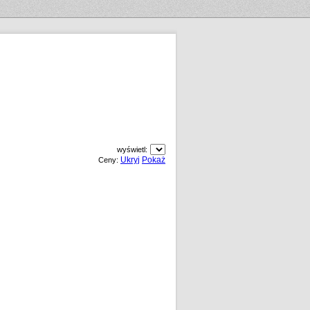
wyświetl:
Ukryj
Pokaż
Ceny: