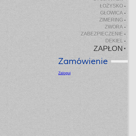
ŁOŻYSKO
-
GŁOWICA
-
ZIMERING
-
ZWORA
-
ZABEZPIECZENIE
-
DEKIEL
-
ZAPŁON
*
Zamówienie
Zaloguj