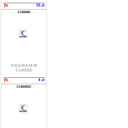
55 zł
C140050
TULEJKA M-M
C140050
4 zł
C140050C