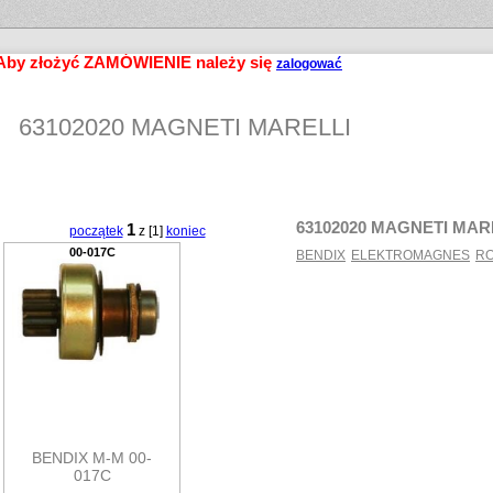
Aby złożyć ZAMÓWIENIE należy się
zalogować
63102020 MAGNETI MARELLI
63102020 MAGNETI MAR
1
początek
z [1]
koniec
00-017C
BENDIX
ELEKTROMAGNES
RO
BENDIX M-M 00-
017C