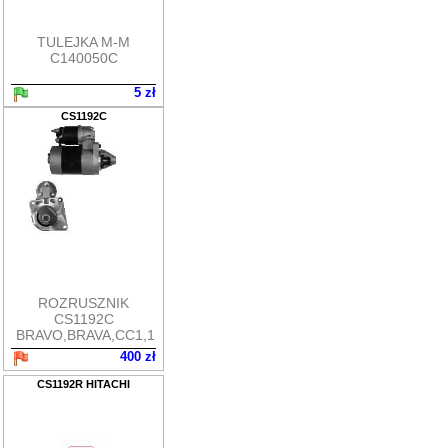
TULEJKA M-M
C140050C
5 zł
CS1192C
ROZRUSZNIK
CS1192C
BRAVO,BRAVA,CC1,1
400 zł
CS1192R HITACHI