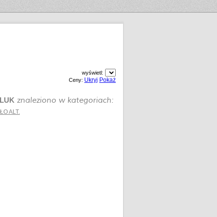
wyświetl:
Ukryj
Pokaż
Ceny:
znaleziono w kategoriach:
 LUK
O ALT.