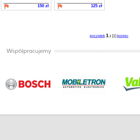
150 zł
125 zł
1
początek
z [1]
koniec
Współpracujemy