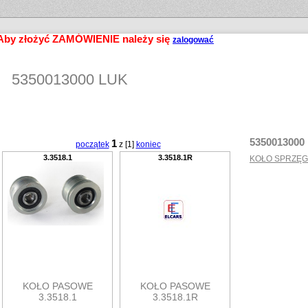
Aby złożyć ZAMÓWIENIE należy się
zalogować
5350013000 LUK
5350013000
1
początek
z [1]
koniec
3.3518.1
3.3518.1R
KOŁO SPRZĘGŁ
KOŁO PASOWE
KOŁO PASOWE
3.3518.1
3.3518.1R