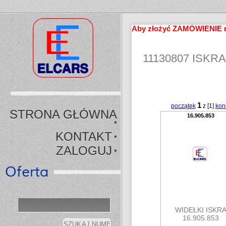
Aby złożyć ZAMÓWIENIE n
11130807 ISKRA
1
początek
z [1]
kon
STRONA GŁÓWNA
16.905.853
*
KONTAKT
*
ZALOGUJ
*
Oferta
WIDEŁKI ISKR
16.905.853