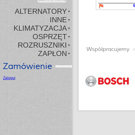
6
ALTERNATORY
*
INNE
*
KLIMATYZACJA
*
OSPRZĘT
*
ROZRUSZNIKI
*
Współpracujemy
ZAPŁON
*
Zamówienie
Zaloguj