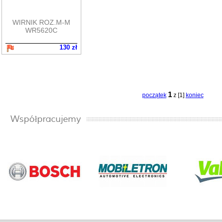
WIRNIK ROZ.M-M
WR5620C
130 zł
1
początek
z [1]
koniec
Współpracujemy