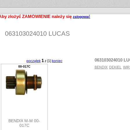
Aby złożyć ZAMÓWIENIE należy się
zalogować
063103024010 LUCAS
063103024010 L
1
początek
z [1]
koniec
00-017C
BENDIX
DEKIEL
WIR
BENDIX M-M 00-
017C