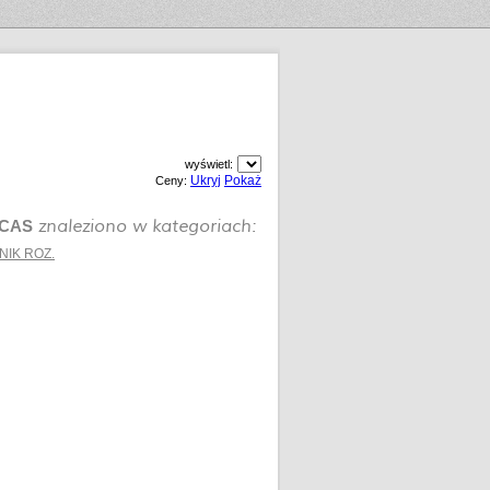
wyświetl:
Ukryj
Pokaż
Ceny:
znaleziono w kategoriach:
UCAS
NIK ROZ.