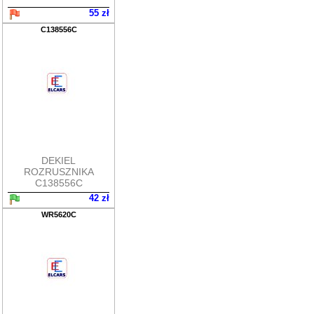
55 zł
C138556C
DEKIEL
ROZRUSZNIKA
C138556C
42 zł
WR5620C