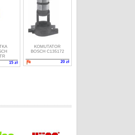
TKA
KOMUTATOR
SCH
BOSCH C135172
TR
20 zł
15 zł