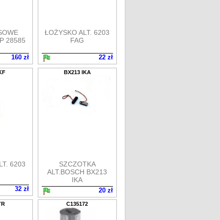
SOWE
ŁOŻYSKO ALT. 6203
NP 28585
FAG
160 zł
22 zł
KF
BX213 IKA
T. 6203
SZCZOTKA
ALT.BOSCH BX213
IKA
32 zł
20 zł
TR
C135172