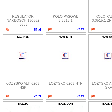
REGULATOR
KOŁO PASOWE
KOŁO PA
NAP.BOSCH 130552
3.3515.1
3.3515.1 Z
IB385
125 zł
55 zł
6203 NSK
6203 NTN
6203 S
ŁOŻYSKO ALT. 6203
ŁOŻYSKO 6203 NTN
ŁOŻYSKO AL
NSK
SKF
25 zł
25 zł
BX213C
BX213DON
BX213