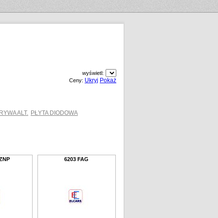
wyświetl:
Ukryj
Pokaż
Ceny:
RYWA ALT.
PŁYTA DIODOWA
 ZNP
6203 FAG