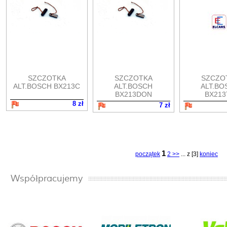
SZCZOTKA
SZCZOTKA
SZCZO
ALT.BOSCH BX213C
ALT.BOSCH
ALT.BO
BX213DON
BX213
8 zł
7 zł
1
początek
2 >>
... z [3]
koniec
Współpracujemy