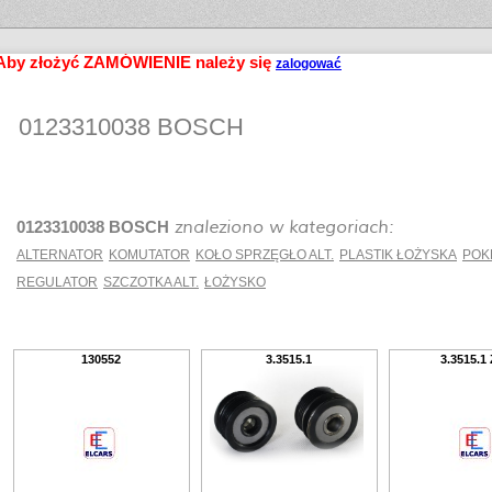
Aby złożyć ZAMÓWIENIE należy się
zalogować
0123310038 BOSCH
znaleziono w kategoriach:
0123310038 BOSCH
początek
1
ALTERNATOR
KOMUTATOR
KOŁO SPRZĘGŁO ALT.
PLASTIK ŁOŻYSKA
POK
2
>>
REGULATOR
SZCZOTKA ALT.
ŁOŻYSKO
...
z
[3]
koniec
130552
3.3515.1
3.3515.1