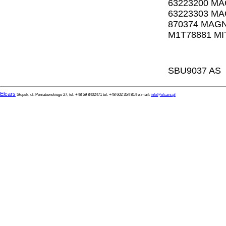
63223200 MA
63223303 MA
870374 MAGN
M1T78881 MI
SBU9037 AS
Elcars
Słupsk, ul. Poniatowskiego 27, tel. +48 59 8402471 tel. +48 602 354 814 e-mail:
info@elcars.pl