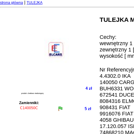
|
strona główna
TULEJKA
TULEJKA M
Cechy:
wewnętrzny 1 
zewnętrzny 1 
wysokość [ mm
Nr Referencyj
4.4302.0 IKA
140050 CAR
BUH6331 W
4 zł
672541 DUCE
produkt chwilowo niedostępny
8084316 EL
Zamienniki:
908431 FIAT
C140050C
5 zł
9916076 FIAT
4058 GHIBAU
17.120.057 I
74868210 MA