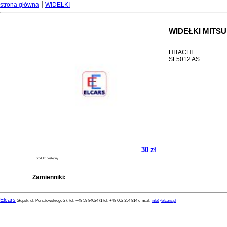
|
strona główna
WIDEŁKI
WIDEŁKI MITSU
HITACHI
SL5012 AS
30 zł
produkt dostępny
Zamienniki:
Elcars
Słupsk, ul. Poniatowskiego 27, tel. +48 59 8402471 tel. +48 602 354 814 e-mail:
info@elcars.pl